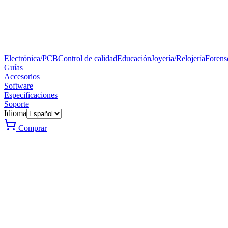
Electrónica/PCB
Control de calidad
Educación
Joyería/Relojería
Forens
Guías
Accesorios
Software
Especificaciones
Soporte
Idioma
Comprar