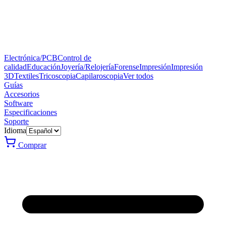
Electrónica/PCB
Control de
calidad
Educación
Joyería/Relojería
Forense
Impresión
Impresión
3D
Textiles
Tricoscopia
Capilaroscopia
Ver todos
Guías
Accesorios
Software
Especificaciones
Soporte
Idioma
Comprar