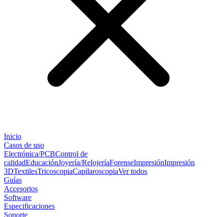
Inicio
Casos de uso
Electrónica/PCB
Control de
calidad
Educación
Joyería/Relojería
Forense
Impresión
Impresión
3D
Textiles
Tricoscopia
Capilaroscopia
Ver todos
Guías
Accesorios
Software
Especificaciones
Soporte