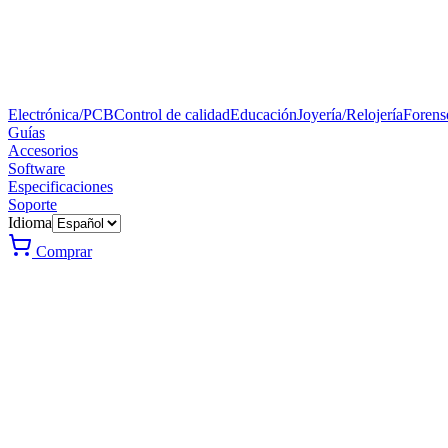
Electrónica/PCB
Control de calidad
Educación
Joyería/Relojería
Forens
Guías
Accesorios
Software
Especificaciones
Soporte
Idioma
Comprar