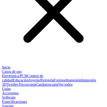
Inicio
Casos de uso
Electrónica/PCB
Control de
calidad
Educación
Joyería/Relojería
Forense
Impresión
Impresión
3D
Textiles
Tricoscopia
Capilaroscopia
Ver todos
Guías
Accesorios
Software
Especificaciones
Soporte