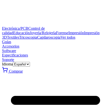
Electrónica/PCB
Control de
calidad
Educación
Joyería/Relojería
Forense
Impresión
Impresión
3D
Textiles
Tricoscopia
Capilaroscopia
Ver todos
Guías
Accesorios
Software
Especificaciones
Soporte
Idioma
Comprar